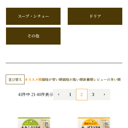
スープ・シチュー
ドリア
その他
並び替え
オススメ順
価格が安い順
価格が高い順
新着順
レビューの多い順
1
2
3
41
件中
21
-
40
件表示