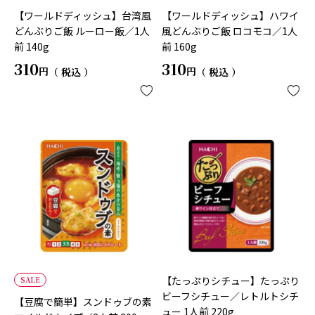
【ワールドディッシュ】台湾風
【ワールドディッシュ】ハワイ
どんぶりご飯 ルーロー飯／1人
風どんぶりご飯 ロコモコ／1人
前 140g
前 160g
310
310
税込
税込
【たっぷりシチュー】たっぷり
SALE
ビーフシチュー／レトルトシチ
【豆腐で簡単】スンドゥブの素
ュー 1人前 220g