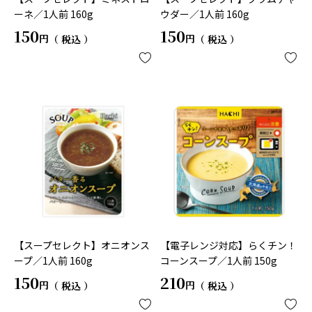
ーネ／1人前 160g
ウダー／1人前 160g
150
150
税込
税込
【スープセレクト】オニオンス
【電子レンジ対応】らくチン！
ープ／1人前 160g
コーンスープ／1人前 150g
150
210
税込
税込