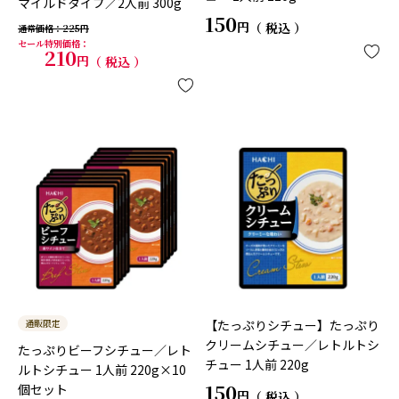
マイルドタイプ／2人前 300g
150
税込
通常価格
225
セール特別価格
210
税込
通販限定
【たっぷりシチュー】たっぷり
クリームシチュー／レトルトシ
たっぷりビーフシチュー／レト
チュー 1人前 220g
ルトシチュー 1人前 220g×10
150
個セット
税込